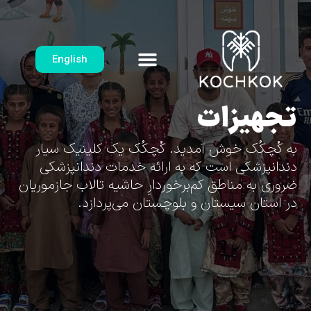
English
تجهیزات
به کُچکُک خوش آمدید. کُچکُک یک کلینیک سیار
دندانپزشکی است که به ارائه خدمات دندانپزشکی
ضروری به مناطق کم‌برخوردارِ حاشیه تالاب جازموریان
در استان سیستان و بلوچستان می‌پردازد.